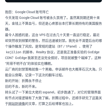
抱怨：Google Cloud 账号阵亡
今天发现 Google Cloud 账号被永久禁用了。虽然离到期还剩十来
天，金钱上不算血亏，但还是心疼那台本打算长期持有的美国服务
器。
最令人困惑的是，这台 VPS 在过去几十天里一直运行稳定，最近
却突然收到频繁的警告，然后迅速被封禁。我完全不清楚后台的哪
个操作触发了风控。是常规的建站（BT / 1Panel）、使用了
kejilion
的脚本、Reality 协议，还是我正准备实验的 GoEdge
CDN？GoEdge 我甚至还没完全搭好，项目就被整个端掉了，这种
“死得不明不白”的体验实在糟糕。
云厂商的封禁策略就像一个黑箱，申诉邮件也大概率石沉大海。只
能自认倒霉，记录一下这次的翻车过程。
新的开始：折腾永不停止
旧的不去，新的不来。
转头试了一下某位大佬的 sspanel，初步跑通了，对它的管理界面
和节点对接逻辑有了大致了解。折腾过程中，还顺手研究了这篇关
于
网站防镜像
的文章，打算之后给博客也加上。