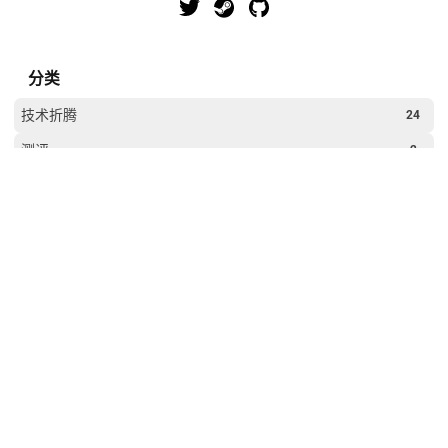
分类
技术折腾
24
测评
2
生活呓语
8
标签
1panel
ao3
aplayer
cdn
cf
docker
edgeone
Example
fnos
fuwari
ipv6
KernelSU
kernelsu
Linux
linux
mdx
openlist
openwrt
r3s
root
rustfs
ssh
Svelte
Video
VPS
vps
worker
丧丧的
乌龙
公网ip
更多
初始
初始化
刷机
华为云
博客搭建
反代
备案
宝塔
小玩具
尝试
技术折腾
日常吐槽
服务器
校园生活
模块
音乐
测试
清单
秘密
网站
美化
软件
重构
页脚