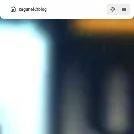
xagunelのblog