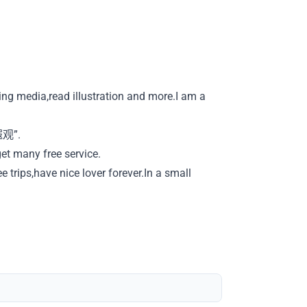
ing media,read illustration and more.I am a
遐观”.
get many free service.
trips,have nice lover forever.In a small