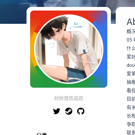
A
概
05
什
爱
dou
爱
抽
看
时矫首而遐观
目
有
长
争
联