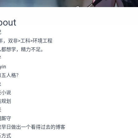
bout
况
 年，双非>工科>环境工程
么都想学，精力不足。
好
yin
第五人格？
象
些小说
前规划
米
相厮守
取早日做出一个看得过去的博客
系方式