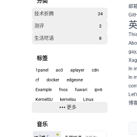
分类
邮
技术折腾
24
Git
测评
2
This
生活呓语
8
Abou
gay,
标签
Xag
In i
1panel
ao3
aplayer
cdn
In 
cf
docker
edgeone
cont
Example
fnos
fuwari
ipv6
Let’
KernelSU
kernelsu
Linux
博
更多
linux
mdx
openlist
openwrt
r3s
root
rustfs
音乐
ssh
Svelte
Video
VPS