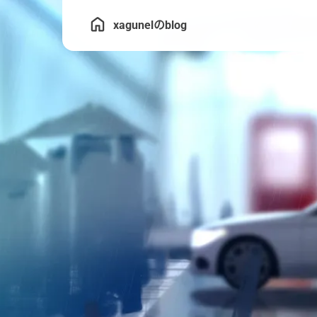
xagunelのblog