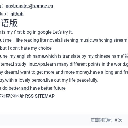
箱：
postmaster@xomoe.cn
Hub：
github
英语版
 is my first blog in google.Let’s try it.
t me ,I like reading lite novels,listening music,wahching stream
but I don’t hate my choice.
unel,my english name,which is translate by my chinese name“
nternet,I study linux,vps,learn many different points in the world,
my dream,I want to get more and more money,have a long and free 
ry,with a lovely person,live out my life peacefully.
s do better and have better future.
客对应的地址
RSS
SITEMAP
页面浏览量：
0
次